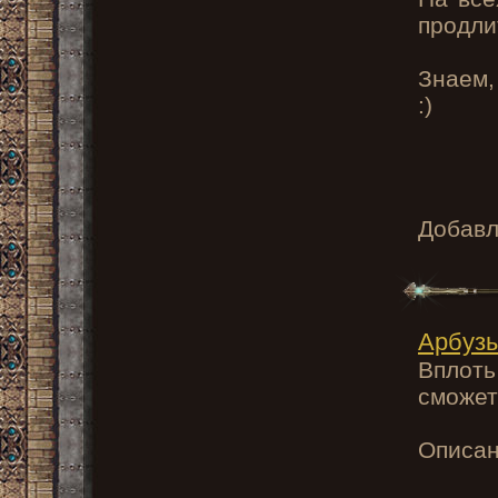
продли
Знаем,
:)
Добав
Арбуз
Вплот
сможет
Описан