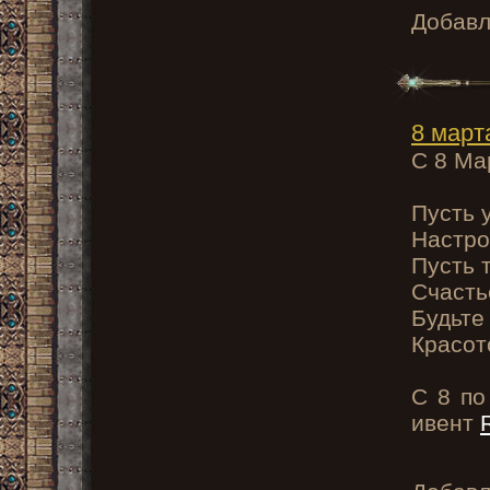
Добав
8 март
С 8 Ма
Пусть 
Настро
Пусть 
Счасть
Будьте
Красот
С 8 по
ивент