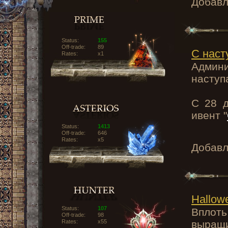
Добав
Status:
155
Off-trade:
89
С нас
Rates:
x1
Админи
наступ
С 28 д
ивент "
Status:
1413
Off-trade:
646
Rates:
x5
Добав
Hallow
Status:
107
Вплот
Off-trade:
98
Rates:
x55
выращи