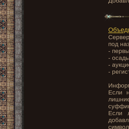
Добав
Объед
Сервер
под наз
- перв
- осад
- аукц
- регис
Информ
Если н
лишни
суффик
Если 
добавл
символ