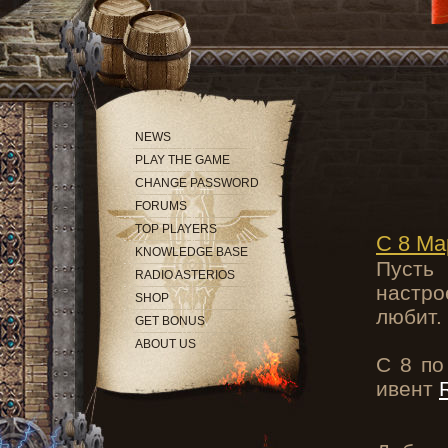
NEWS
PLAY THE GAME
CHANGE PASSWORD
FORUMS
TOP PLAYERS
С 8 Ма
KNOWLEDGE BASE
Пусть
RADIO ASTERIOS
настро
SHOP
любит.
GET BONUS
ABOUT US
С 8 по
ивент