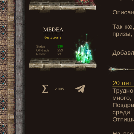
Описан
Так же
призы,
Status:
330
Off-trade:
253
Добав
Rates:
x3
20 лет
2 005
Трудно
много,
Поздр
среди 
Отпиши
На все