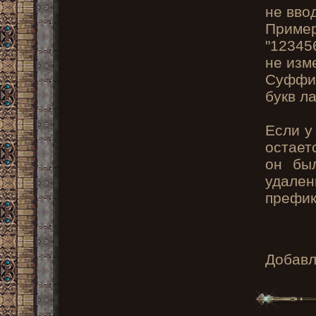
не вво
Приме
"12345
не изм
Суффик
букв ла
Если у
остает
он бы
удале
префик
Добав